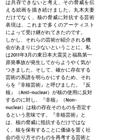
は共存できないと考え、その脅威を伝
える絵画を描き続けました。丸木夫妻
だけでなく、核の脅威に対抗する芸術
表現は、これまで多くのアーティスト
によって受け継がれてきたのです。
しかし、それらの芸術が紹介される機
会があまりに少ないということに、私
は2011年3月の東日本大震災と福島第一
原発事故が発生してからようやく気が
つきました。そして、確かに存在する
芸術の系譜を明らかにするため、それ
らを『非核芸術』と呼びました。『反
核』（Anti-nuclear）が核の使用に反対
するのに対し、『非核』（Non-
nuclear）は核の存在そのものを否定す
るという意味です。『非核芸術』と
は、核の脅威に抵抗するだけではな
く、核を保有することに価値を置く社
会の在り方そのものを再考する芸術と