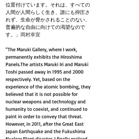
位置付けています。それは、すべての
人間が人間らしく生き、誰にも抑圧さ
れず、生命が脅かされることのない、
普遍的な自由に向けての渇望なので
す。」
岡村幸宣
“The Maruki Gallery, where I work, 
permanently exhibits the Hiroshima 
Panels.The artists Maruki Iri and Maruki 
Toshi passed away in 1995 and 2000 
respectively. Yet, based on the 
experience of the atomic bombing, they 
believed that it is not possible for 
nuclear weapons and technology and 
humanity to coexist, and continued to 
paint in order to convey that threat.
However, in 2011, after the Great East 
Japan Earthquake and the Fukushima 
Nuclear Plant disaster, I finally realised 