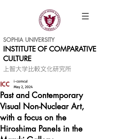
SOPHIA UNIVERSITY
INSTITUTE OF COMPARATIVE
CULTURE
​上智大学比較文化研究所
i-comcul
May 2, 2024
Past and Contemporary
Visual Non-Nuclear Art,
with a focus on the
Hiroshima Panels in the