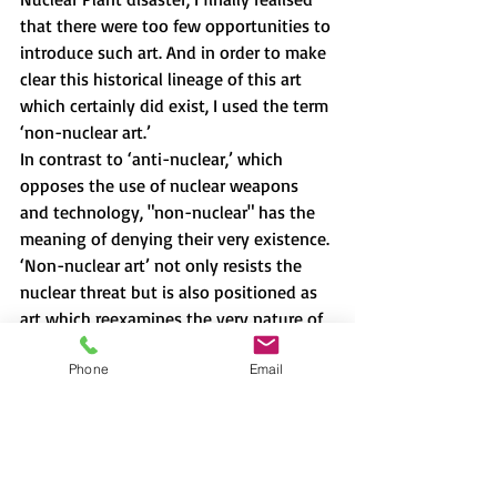
that there were too few opportunities to 
introduce such art. And in order to make 
clear this historical lineage of this art 
which certainly did exist, I used the term 
‘non-nuclear art.’
In contrast to ‘anti-nuclear,’ which 
opposes the use of nuclear weapons 
and technology, "non-nuclear" has the 
meaning of denying their very existence. 
‘Non-nuclear art’ not only resists the 
nuclear threat but is also positioned as 
art which reexamines the very nature of 
a society which places a value on the 
Phone
Email
possession of nuclear weapons and 
technology.
This is a thirst for universal freedom, for 
a society in which all can live with 
human dignity, with no one oppressed, 